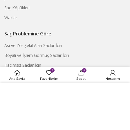
Saç Köpükleri
Waxlar
Saç Problemine Göre
Asi ve Zor Şekil Alan Saçlar İçin
Boyalı ve İşlem Görmüş Saçlar İçin
Hacimsiz Saçlar İçin
0
0
Hasarlı Saçlar İçin
Ana Sayfa
Favorilerim
Sepet
Hesabım
Hassas Ciltler İçin
Web sitemizdeki deneyiminizi geliştirmek için çerezleri
İnce Telli Saçlar İçin
kullanıyoruz. Bu web sitemizde gezinerek çerez kullanımını
kabul etmiş olursunuz.
İstenmeyen Sarılar İçin
İstenmeyen Turuncular İçin
DAHA FAZLA BILGI
DEVAM ET
Kepek Sorunları İçin