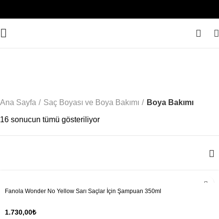
0
Boya Bakımı
Ana Sayfa
Saç Boyası ve Boya Bakımı
Boya Bakımı
16 sonucun tümü gösteriliyor
Fanola Wonder No Yellow Sarı Saçlar İçin Şampuan 350ml
1.730,00
₺