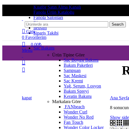
Kuaför Satın Alma Kanalı
Fanola Ürün Kataloğu
Fanola Salonları
Blog
Search
İletişim
Giriş
Sipariş Takibi
0
Favorilerim
0,00
₺
Saç Bakımı
Menu
Ürün Tipine Göre
Saç Boyası Bakımı
Bakım Paketleri
R
Şampuan
Saç Maskesi
Saç Kremi
Yağ, Serum, Losyon
Bakım Spreyi
Keratin Bakımı
kapat
Ana Sayf
Markalara Göre
FANbeach
8 sonucun 
Wonder Curl
Wonder No Red
Show side
Fan Touch
Wonder Color Locker