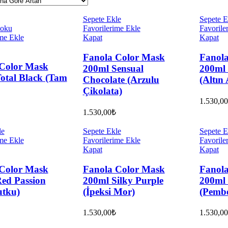
Sepete Ekle
Sepete E
 oku
Favorilerime Ekle
Favorile
me Ekle
Kapat
Kapat
Fanola Color Mask
Fanol
Color Mask
200ml Sensual
200ml
otal Black (Tam
Chocolate (Arzulu
(Altın
Çikolata)
1.530,00
1.530,00
₺
le
Sepete Ekle
Sepete E
me Ekle
Favorilerime Ekle
Favorile
Kapat
Kapat
Color Mask
Fanola Color Mask
Fanol
ed Passion
200ml Silky Purple
200ml 
utku)
(İpeksi Mor)
(Pembe
1.530,00
₺
1.530,00