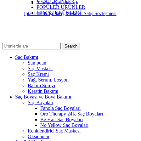
YENİ ÜRÜNLER
Yıpranmış Saçlar İçin
POPÜLER ÜRÜNLER
FIRSAT ÜRÜNLERİ
İptal İade Koşulları
|
Mesafeli Satış Sözleşmesi
Search
Saç Bakımı
Şampuan
Saç Maskesi
Saç Kremi
Yağ, Serum, Losyon
Bakım Spreyi
Keratin Bakımı
Saç Boyası ve Boya Bakımı
Saç Boyaları
Fanola Saç Boyaları
Oro Therapy 24K Saç Boyaları
Be Hair Saç Boyaları
No Yellow Saç Boyaları
Renklendirici Saç Maskesi
Oksidanlar