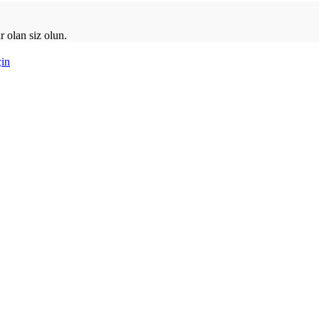
 olan siz olun.
çin