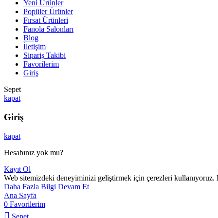
Yeni Ürünler
Popüler Ürünler
Fırsat Ürünleri
Fanola Salonları
Blog
İletişim
Sipariş Takibi
Favorilerim
Giriş
Sepet
kapat
Giriş
kapat
Hesabınız yok mu?
Kayıt Ol
Web sitemizdeki deneyiminizi geliştirmek için çerezleri kullanıyoruz.
Daha Fazla Bilgi
Devam Et
Ana Sayfa
0
Favorilerim
Sepet