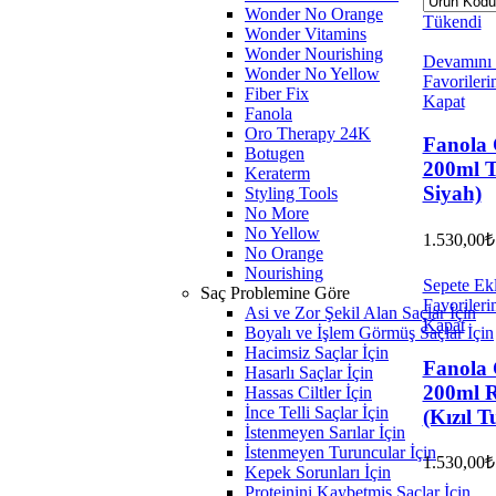
Wonder No Orange
Tükendi
Wonder Vitamins
Wonder Nourishing
Devamını
Wonder No Yellow
Favorileri
Fiber Fix
Kapat
Fanola
Oro Therapy 24K
Fanola 
Botugen
200ml T
Keraterm
Siyah)
Styling Tools
No More
No Yellow
1.530,00
₺
No Orange
Nourishing
Sepete Ek
Saç Problemine Göre
Favorileri
Asi ve Zor Şekil Alan Saçlar İçin
Kapat
Boyalı ve İşlem Görmüş Saçlar İçin
Hacimsiz Saçlar İçin
Fanola 
Hasarlı Saçlar İçin
200ml R
Hassas Ciltler İçin
İnce Telli Saçlar İçin
(Kızıl T
İstenmeyen Sarılar İçin
İstenmeyen Turuncular İçin
1.530,00
₺
Kepek Sorunları İçin
Proteinini Kaybetmiş Saçlar İçin