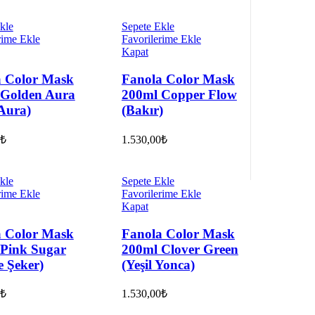
kle
Sepete Ekle
rime Ekle
Favorilerime Ekle
Kapat
a Color Mask
Fanola Color Mask
 Golden Aura
200ml Copper Flow
 Aura)
(Bakır)
₺
1.530,00
₺
kle
Sepete Ekle
rime Ekle
Favorilerime Ekle
Kapat
a Color Mask
Fanola Color Mask
Pink Sugar
200ml Clover Green
 Şeker)
(Yeşil Yonca)
₺
1.530,00
₺