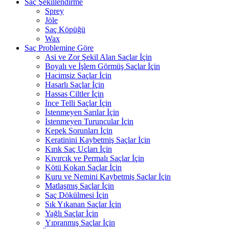
Saç Şekillendirme
Sprey
Jöle
Saç Köpüğü
Wax
Saç Problemine Göre
Asi ve Zor Şekil Alan Saçlar İçin
Boyalı ve İşlem Görmüş Saçlar İçin
Hacimsiz Saçlar İçin
Hasarlı Saçlar İçin
Hassas Ciltler İçin
İnce Telli Saçlar İçin
İstenmeyen Sarılar İçin
İstenmeyen Turuncular İçin
Kepek Sorunları İçin
Keratinini Kaybetmiş Saçlar İçin
Kırık Saç Uçları İçin
Kıvırcık ve Permalı Saçlar İçin
Kötü Kokan Saçlar İçin
Kuru ve Nemini Kaybetmiş Saçlar İçin
Matlaşmış Saçlar İçin
Saç Dökülmesi İçin
Sık Yıkanan Saçlar İçin
Yağlı Saçlar İçin
Yıpranmış Saçlar İçin