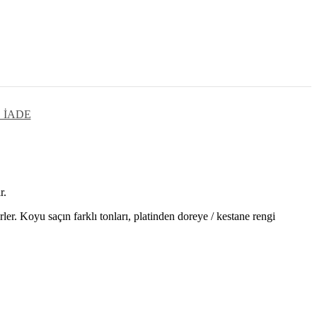
 İADE
.
r.
ler. Koyu saçın farklı tonları, platinden doreye / kestane rengi