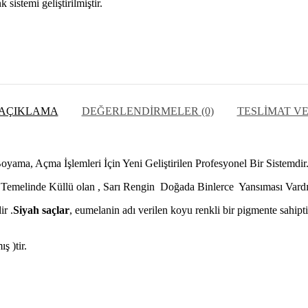
sistemi geliştirilmiştir.
AÇIKLAMA
DEĞERLENDIRMELER (0)
TESLIMAT VE
ma, Açma İşlemleri İçin Yeni Geliştirilen Profesyonel Bir Sistemdir
Temelinde Küllü olan , Sarı Rengin Doğada Binlerce Yansıması Vardı
ir .
Siyah saçlar
, eumelanin adı verilen koyu renkli bir pigmente sahiptir
 )tir.