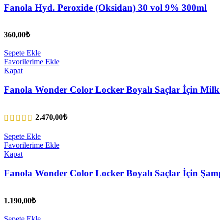
Fanola Hyd. Peroxide (Oksidan) 30 vol 9% 300ml
360,00
₺
Sepete Ekle
Favorilerime Ekle
Kapat
Fanola Wonder Color Locker Boyalı Saçlar İçin Mil
2.470,00
₺
Sepete Ekle
Favorilerime Ekle
Kapat
Fanola Wonder Color Locker Boyalı Saçlar İçin Şa
1.190,00
₺
Sepete Ekle