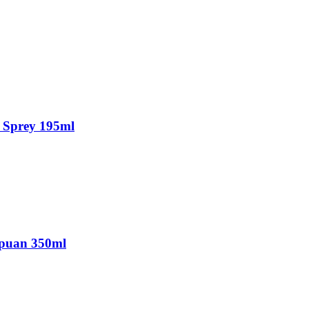
k Sprey 195ml
mpuan 350ml