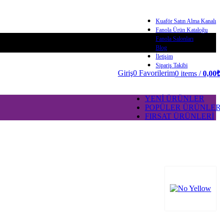
Kuaför Satın Alma Kanalı
Fanola Ürün Kataloğu
Fanola Salonları
Blog
İletişim
Sipariş Takibi
Giriş
0
Favorilerim
0
items
/
0,00
YENİ ÜRÜNLER
POPÜLER ÜRÜNLE
FIRSAT ÜRÜNLERİ