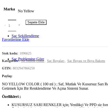
Fanola Color
Oro Therapy 24K Saç Boyaları
Marka
No Yellow Saç Boyaları
No Yellow
Color Zoom
Free Paint
Sepete Ekle
Renklendirici Saç Maskesi
Oksidanlar
Açıcılar
Saç Şekillendirme
Favorilerime Ekle
Sprey
Jöle
Saç Köpüğü
Stok kodu:
1096625
Wax
Saç Problemine Göre
Kategoriler:
No Yellow Color
,
Saç Boyaları
,
Saç Boyası ve Boya Bakımı
Asi ve Zor Şekil Alan Saçlar İçin
GTIN:
8032947866250
Boyalı ve İşlem Görmüş Saçlar İçin
Hacimsiz Saçlar İçin
Paylaş
Hasarlı Saçlar İçin
Hassas Ciltler İçin
NO YELLOW COLOR ( 100 ml ) ; Saf, Mutlak Ve Kusursuz Sarı Renkler
İnce Telli Saçlar İçin
Getirmek İçin Bir Renklendirme Ve Açma Sistemi Sunar.
İstenmeyen Sarılar İçin
İstenmeyen Turuncular İçin
Özellikleri ;
Kepek Sorunları İçin
Keratinini Kaybetmiş Saçlar İçin
KUSURSUZ SARI RENKLER için; Yenilikçi Ve PPD siz formülü