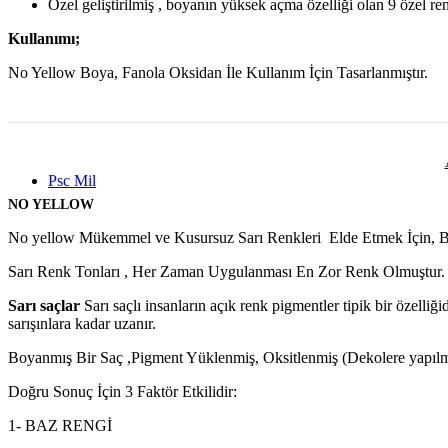
Kırık Saç Uçları İçin
Özel geliştirilmiş , boyanın yüksek açma özelliği olan 9 özel renk 
Kıvırcık ve Permalı Saçlar İçin
Kötü Kokan Saçlar İçin
Kullanımı;
Proteinini Kaybetmiş Saçlar İçin
Kuru ve Nemini Kaybetmiş Saçlar İçin
No Yellow Boya, Fanola Oksidan İle Kullanım İçin Tasarlanmıştır.
Matlaşmış Saçlar İçin
Saç Dökülmesi İçin
Sık Yıkanan Saçlar İçin
Yağlı Saçlar İçin
Yıpranmış Saçlar İçin
Psc Mil
NO YELLOW
No yellow Mükemmel ve Kusursuz Sarı Renkleri Elde Etmek İçin, Boya
Sarı Renk Tonları , Her Zaman Uygulanması En Zor Renk Olmuştur. 
Sarı saçlar
Sarı saçlı insanların açık renk pigmentler tipik bir özelliğid
sarışınlara kadar uzanır.
Boyanmış Bir Saç ,Pigment Yüklenmiş, Oksitlenmiş (Dekolere yapılmış
Doğru Sonuç İçin 3 Faktör Etkilidir:
1- BAZ RENGİ