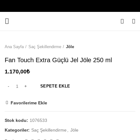
0
Ana Sayfa
Saç Şekillendirme
Jöle
Fan Touch Extra Güçlü Jel Jöle 250 ml
1.170,00
₺
SEPETE EKLE
Favorilerime Ekle
Stok kodu:
1076533
Kategoriler:
Saç Şekillendirme
,
Jöle