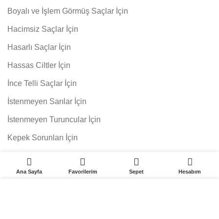
Boyalı ve İşlem Görmüş Saçlar İçin
Hacimsiz Saçlar İçin
Hasarlı Saçlar İçin
Hassas Ciltler İçin
İnce Telli Saçlar İçin
İstenmeyen Sarılar İçin
İstenmeyen Turuncular İçin
Kepek Sorunları İçin
0
0
SEPETE EKLE
Keratinini Kaybetmiş Saçlar İçin
Ana Sayfa
Favorilerim
Sepet
Hesabım
Kırık Saç Uçları İçin
Web sitemizdeki deneyiminizi geliştirmek için çerezleri
Kıvırcık ve Permalı Saçlar İçin
kullanıyoruz. Bu web sitemizde gezinerek çerez
kullanımını kabul etmiş olursunuz.