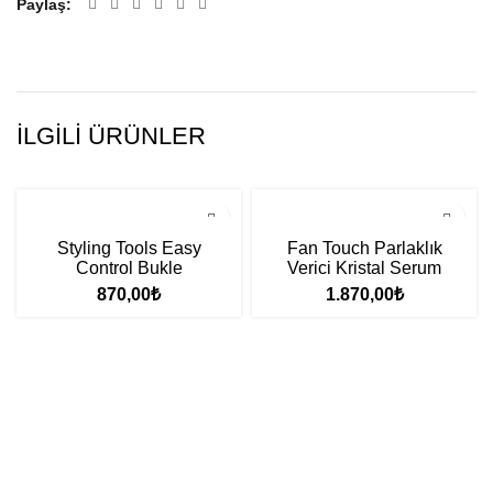
Paylaş
İLGILI ÜRÜNLER
Styling Tools Easy
Fan Touch Parlaklık
Control Bukle
Verici Kristal Serum
Belirginleştirici Krem
100ml
870,00
₺
1.870,00
₺
250ml