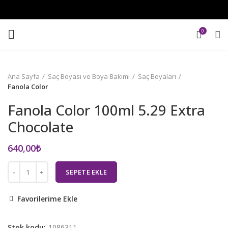
0
Ana Sayfa
Saç Boyası ve Boya Bakımı
Saç Boyaları
Fanola Color
Fanola Color 100ml 5.29 Extra
Chocolate
640,00
₺
SEPETE EKLE
Favorilerime Ekle
Stok kodu:
1086311