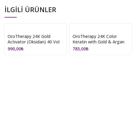
İLGILI ÜRÜNLER
OroTherapy 24K Gold
OroTherapy 24K Color
Activator (Oksidan) 40 Vol
Keratin with Gold & Argan
1000ml
Oil 100ml (Ammonia Free)
990,00
₺
785,00
₺
5.0 Light Chestnut