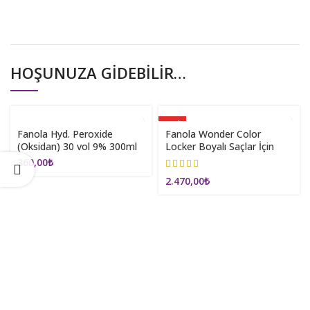
HOŞUNUZA GIDEBILIR…
YENI
Fanola Hyd. Peroxide
Fanola Wonder Color
(Oksidan) 30 vol 9% 300ml
Locker Boyalı Saçlar İçin
Milk Sprey 195ml
360,00
₺
2.470,00
₺