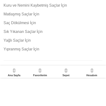
Kuru ve Nemini Kaybetmiş Saçlar İçin
Matlaşmış Saçlar İçin
Saç Dökülmesi İçin
Sık Yıkanan Saçlar İçin
Yağlı Saçlar İçin
Yıpranmış Saçlar İçin
0
0
SEPETE EKLE
İptal İade Koşulları
|
Mesafeli Satış Sözleşmesi
Ana Sayfa
Favorilerim
Sepet
Hesabım
Web sitemizdeki deneyiminizi geliştirmek için çerezleri
PSC Kozmetik Tekstil Turizm Tic. Ltd. Şti.
web design by
kullanıyoruz. Bu web sitemizde gezinerek çerez
Fidetay
kullanımını kabul etmiş olursunuz.