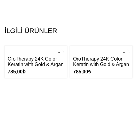
İLGILI ÜRÜNLER
OroTherapy 24K Color
OroTherapy 24K Color
Keratin with Gold & Argan
Keratin with Gold & Argan
Oil 100ml (Ammonia
Oil 100ml (Ammonia
785,00
₺
785,00
₺
Free) 5.3 Light Chestnut
Free) 5.606 Light
Golden
Chestnut Warm Red