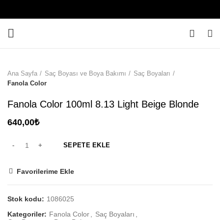
0
Ana Sayfa
Saç Boyası ve Boya Bakımı
Saç Boyaları
Fanola Color
Fanola Color 100ml 8.13 Light Beige Blonde
640,00
₺
SEPETE EKLE
Favorilerime Ekle
Stok kodu:
1086025
Kategoriler:
Fanola Color
,
Saç Boyaları
,