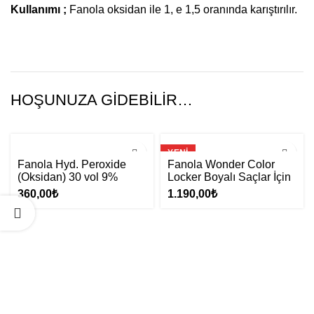
Kullanımı ;
Fanola oksidan ile 1, e 1,5 oranında karıştırılır.
HOŞUNUZA GIDEBILIR…
YENI
Fanola Hyd. Peroxide
Fanola Wonder Color
(Oksidan) 30 vol 9%
Locker Boyalı Saçlar İçin
300ml
Şampuan 350ml
360,00
₺
1.190,00
₺