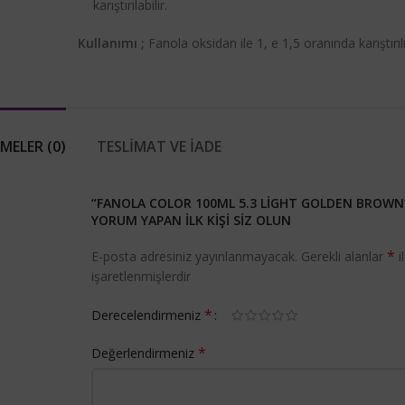
karıştırılabilir.
Kullanımı ;
Fanola oksidan ile 1, e 1,5 oranında karıştırılı
MELER (0)
TESLIMAT VE İADE
“FANOLA COLOR 100ML 5.3 LIGHT GOLDEN BROWN”
YORUM YAPAN ILK KIŞI SIZ OLUN
*
E-posta adresiniz yayınlanmayacak.
Gerekli alanlar
i
işaretlenmişlerdir
*
Derecelendirmeniz
*
Değerlendirmeniz