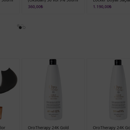
Şampuan 350ml
360,00
₺
1.190,00
₺
lor
OroTherapy 24K Gold
OroTherapy 24K Go