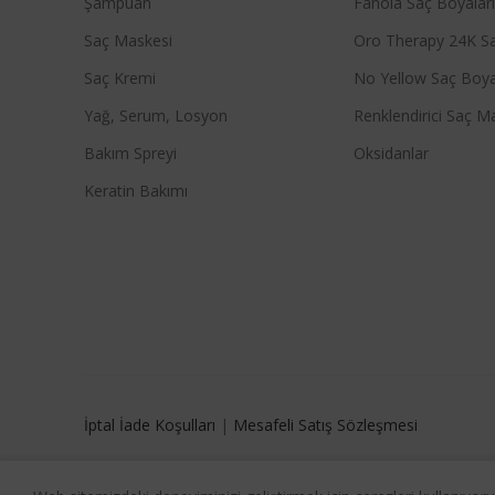
Şampuan
Fanola Saç Boyalar
Saç Maskesi
Oro Therapy 24K Sa
Saç Kremi
No Yellow Saç Boya
Yağ, Serum, Losyon
Renklendirici Saç M
Bakım Spreyi
Oksidanlar
Keratin Bakımı
İptal İade Koşulları
|
Mesafeli Satış Sözleşmesi