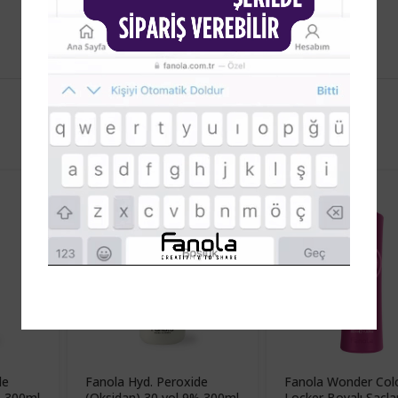
YENI
de
Fanola Hyd. Peroxide
Fanola Wonder Col
% 300ml
(Oksidan) 30 vol 9% 300ml
Locker Boyalı Saçlar