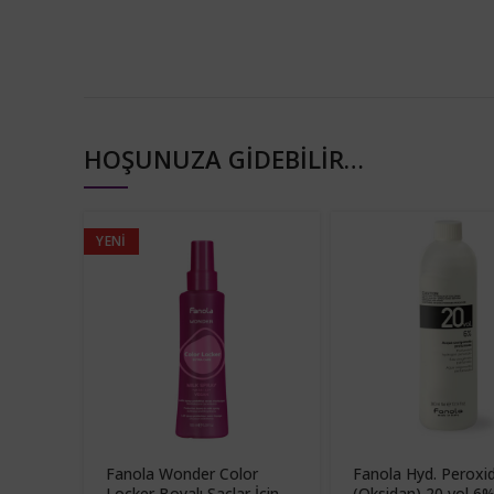
HOŞUNUZA GIDEBILIR…
YENI
Fanola Wonder Color
Fanola Hyd. Peroxi
Locker Boyalı Saçlar İçin
(Oksidan) 20 vol 6