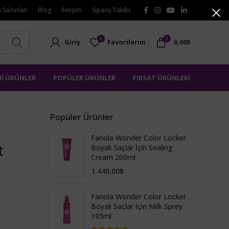
 Salonları
Blog
İletişim
Sipariş Takibi
0
0
Giriş
Favorilerim
0,00
₺
Nİ ÜRÜNLER
POPÜLER ÜRÜNLER
FIRSAT ÜRÜNLERİ
Popüler Ürünler
n
Fanola Wonder Color Locker
t
Boyalı Saçlar İçin Sealing
Cream 200ml
1.440,00
₺
Fanola Wonder Color Locker
Boyalı Saçlar İçin Milk Sprey
195ml