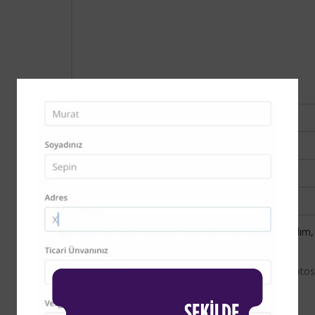
*
İsim
*
E-posta
Daha sonraki yorumlarımda kullanılması için adım,
adresim ve site adresim bu tarayıcıya kaydedilsin.
You have to be logged in to be able to add photos
review.