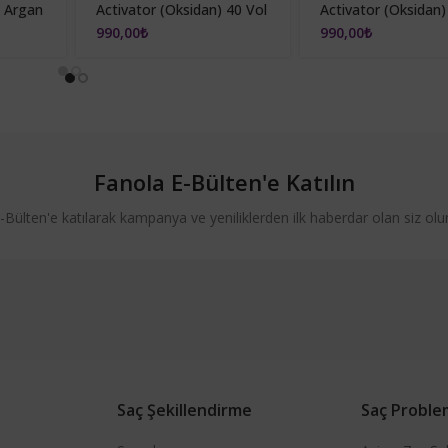
& Argan
Activator (Oksidan) 40 Vol
Activator (Oksidan)
a Free)
1000ml
1000ml
990,00
₺
990,00
₺
t
Fanola E-Bülten'e Katılın
-Bülten'e katılarak kampanya ve yeniliklerden ilk haberdar olan siz olu
nola color
Saç Şekillendirme
Saç Proble