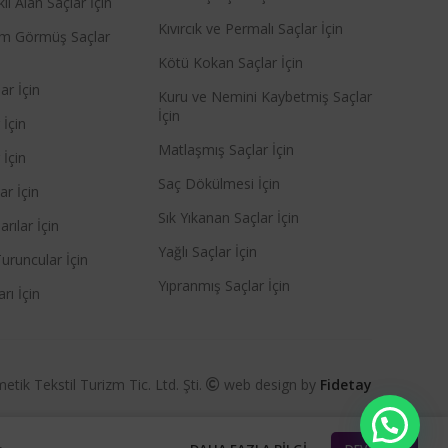
il Alan Saçlar İçin
Kıvırcık ve Permalı Saçlar İçin
lem Görmüş Saçlar
Kötü Kokan Saçlar İçin
ar İçin
Kuru ve Nemini Kaybetmiş Saçlar
İçin
 İçin
Matlaşmış Saçlar İçin
 İçin
Saç Dökülmesi İçin
ar İçin
Sık Yıkanan Saçlar İçin
rılar İçin
Yağlı Saçlar İçin
uruncular İçin
Yıpranmış Saçlar İçin
rı İçin
tik Tekstil Turizm Tic. Ltd. Şti.
web design by
Fidetay