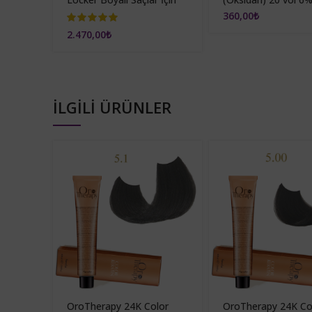
Milk Sprey 195ml
360,00
₺
2.470,00
₺
İLGILI ÜRÜNLER
OroTherapy 24K Color
OroTherapy 24K Co