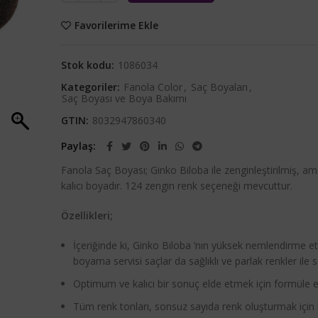
Favorilerime Ekle
Stok kodu:
1086034
Kategoriler:
Fanola Color
,
Saç Boyaları
,
Saç Boyası ve Boya Bakımı
GTIN:
8032947860340
Paylaş
Fanola Saç Boyası; Ginko Biloba ile zenginleştirilmiş, am
kalıcı boyadır. 124 zengin renk seçeneği mevcuttur.
Özellikleri;
İçeriğinde ki, Ginko Biloba ‘nın yüksek nemlendirme etk
boyama servisi saçlar da sağlıklı ve parlak renkler ile 
Optimum ve kalıcı bir sonuç elde etmek için formüle ed
Tüm renk tonları, sonsuz sayıda renk oluşturmak için bi