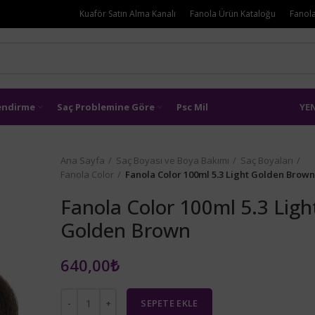
Kuaför Satın Alma Kanalı
Fanola Ürün Kataloğu
Fanola
lendirme
Saç Problemine Göre
Psc Mil
YE
Ana Sayfa
Saç Boyası ve Boya Bakımı
Saç Boyaları
Fanola Color
Fanola Color 100ml 5.3 Light Golden Brow
Fanola Color 100ml 5.3 Ligh
Golden Brown
640,00
₺
SEPETE EKLE