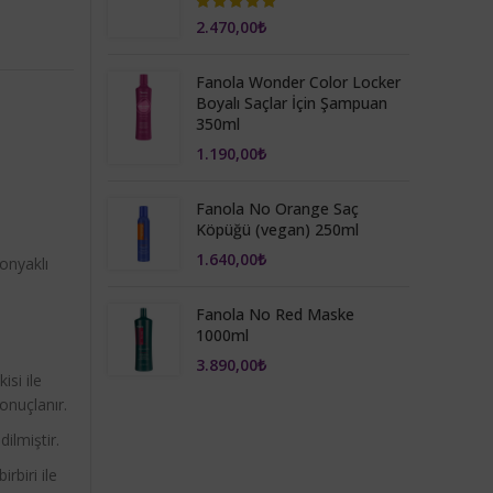
2.470,00
₺
Fanola Wonder Color Locker
Boyalı Saçlar İçin Şampuan
350ml
1.190,00
₺
Fanola No Orange Saç
Köpüğü (vegan) 250ml
1.640,00
₺
onyaklı
Fanola No Red Maske
1000ml
3.890,00
₺
isi ile
sonuçlanır.
ilmiştir.
rbiri ile