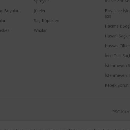
ı
Spreyler
Asi ve Zor Şek
ç Boyaları
Jöleler
Boyalı ve İş
İçin
ları
Saç Köpükleri
Hacimsiz Saçl
askesi
Waxlar
Hasarlı Saçlar
Hassas Ciltler
İnce Telli Saçl
İstenmeyen Sa
İstenmeyen T
Kepek Sorunla
PSC Kozme