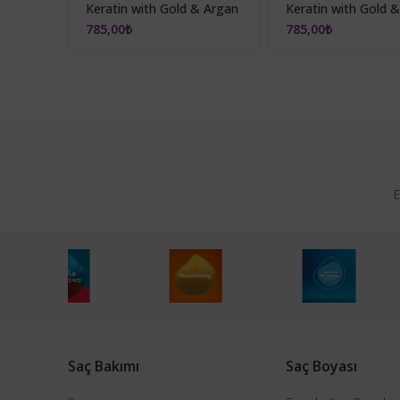
Keratin with Gold & Argan
Keratin with Gold 
Oil 100ml (Ammonia Free)
Oil 100ml (Ammoni
785,00
₺
785,00
₺
5.1 Light Chestnut Ash
5.00 Light Chestnu
Intense
E
fa
Saç Bakımı
Saç Boyası