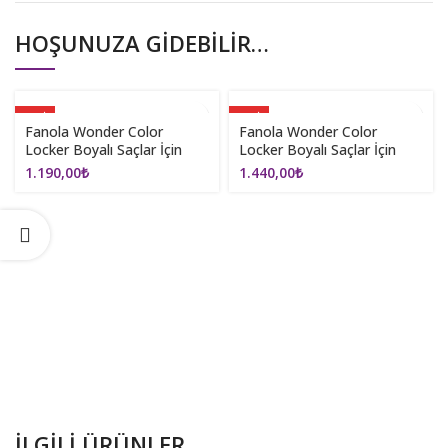
HOŞUNUZA GIDEBILIR…
YENI
YENI
Fanola Wonder Color
Fanola Wonder Color
Locker Boyalı Saçlar İçin
Locker Boyalı Saçlar İçin
Şampuan 350ml
Sealing Cream 200ml
1.190,00
₺
1.440,00
₺
İLGILI ÜRÜNLER