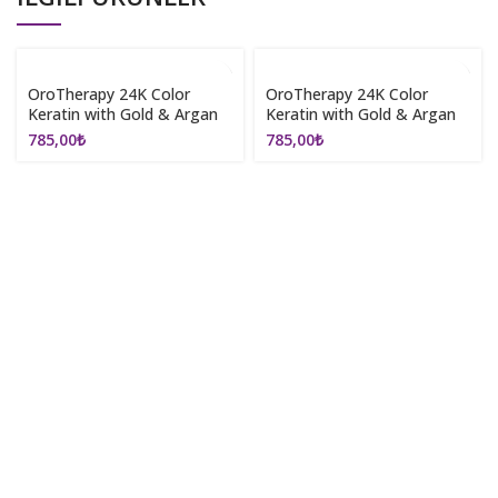
OroTherapy 24K Color
OroTherapy 24K Color
Keratin with Gold & Argan
Keratin with Gold & Argan
Oil 100ml (Ammonia Free)
Oil 100ml (Ammonia Free)
785,00
₺
785,00
₺
4.0 Chestnut
6.13 Dark Blonde Beıge