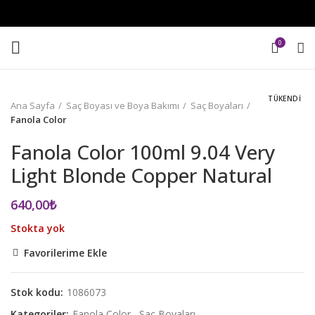
0
TÜKENDI
Ana Sayfa
Saç Boyası ve Boya Bakımı
Saç Boyaları
Fanola Color
Fanola Color 100ml 9.04 Very
Light Blonde Copper Natural
640,00
₺
Stokta yok
Favorilerime Ekle
Stok kodu:
1086073
Kategoriler:
Fanola Color
,
Saç Boyaları
,