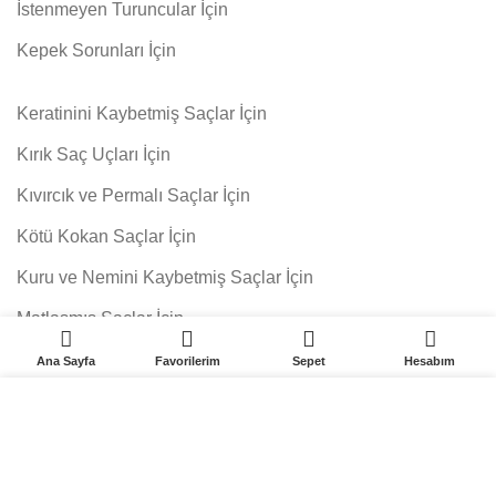
İstenmeyen Turuncular İçin
Kepek Sorunları İçin
Keratinini Kaybetmiş Saçlar İçin
Kırık Saç Uçları İçin
Kıvırcık ve Permalı Saçlar İçin
Kötü Kokan Saçlar İçin
Kuru ve Nemini Kaybetmiş Saçlar İçin
Matlaşmış Saçlar İçin
0
0
Saç Dökülmesi İçin
Ana Sayfa
Favorilerim
Sepet
Hesabım
Sık Yıkanan Saçlar İçin
Web sitemizdeki deneyiminizi geliştirmek için çerezleri
kullanıyoruz. Bu web sitemizde gezinerek çerez
Yağlı Saçlar İçin
kullanımını kabul etmiş olursunuz.
Yıpranmış Saçlar İçin