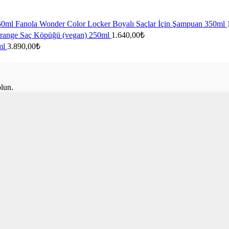
Fanola Wonder Color Locker Boyalı Saçlar İçin Şampuan 350ml
range Saç Köpüğü (vegan) 250ml
1.640,00
₺
ml
3.890,00
₺
olun.