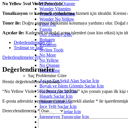
No Yellow 5vol Violet Peroxyde
Wonder No Orange
Wonder Vitamins
Tonalizasyon
ve
kademeli aydınlatma
hizmeti için idealdir. Kremsi
Wonder Nourishing
Wonder No Yellow
Toner ile:
D
oğru pigment birikimini korumaya yardımcı olur. Doğal mel
Fiber Fix
Fanola
Açıcılar ile:
Kademeli ve doğal açma işlemleri (sun kiss etkisi) için ide
Oro Therapy 24K
Botugen
Değerlendirmeler (0)
Keraterm
Teslimat ve İade
Styling Tools
No More
Değerlendirmeler (0)
No Yellow
No Orange
Değerlendirmeler
Nourishing
Saç Problemine Göre
Asi ve Zor Şekil Alan Saçlar İçin
Henüz değerlendirme yapılmadı.
Boyalı ve İşlem Görmüş Saçlar İçin
Hacimsiz Saçlar İçin
“No Yellow Violet 5vol Peroxyde 1000ml” için yorum yapan ilk kişi s
Hasarlı Saçlar İçin
E-posta adresiniz yayınlanmayacak.
Gerekli alanlar
*
ile işaretlenmişl
Hassas Ciltler İçin
İnce Telli Saçlar İçin
Derecelendirmeniz
*
İstenmeyen Sarılar İçin
İstenmeyen Turuncular İçin
Kepek Sorunları İçin
Proteinini Kaybetmiş Saçlar İçin