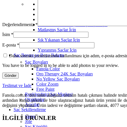
Keratinini Kaybetmiş Saçlar İçin
Kırık Saç Uçları İçin
Kıvırcık ve Permalı Saçlar İçin
Kötü Kokan Saçlar İçin
Değerlendirmeniz
*
Kuru ve Nemini Kaybetmiş Saçlar İçin
Matlaşmış Saçlar İçin
İsim
*
Saç Dökülmesi İçin
Sık Yıkanan Saçlar İçin
E-posta
*
Yağlı Saçlar İçin
Yıpranmış Saçlar İçin
Saç Boyası ve Boya Bakımı
Daha sonraki yorumlarımda kullanılması için adım, e-posta adresim
Saç Boyaları
You have to be logged in to be able to add photos to your review.
Fanola Color
Oro Therapy 24K Saç Boyaları
No Yellow Saç Boyaları
Color Zoom
Teslimat ve İade
Free Paint
Renklendirici Saç Maskesi
Fanola.com.tr 'den satın aldığınız ürünün hatalı çıkması halinde tes
Oksidanlar
ardından kargo şirketi ile bize ulaştıracağınız hatalı ürün yenisi ile
Açıcılar
değişimi yapılmaz. Ürün iadesi ve değiştirme şartları olarak, 4077 s
Saç Şekillendirme
Sprey
İLGILI ÜRÜNLER
Jöle
Saç Köpüğü