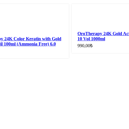
Devamını oku
OroTherapy 24K Gold Act
y 24K Color Keratin with Gold
10 Vol 1000ml
l 100ml (Ammonia Free) 6.0
990,00
₺
de