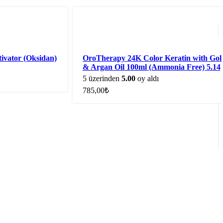
Sepete Ekle
Sepete Ekl
ivator (Oksidan)
OroTherapy 24K Color Keratin with Gol
& Argan Oil 100ml (Ammonia Free) 5.14
EXTRA Bıtter Chocolate
5 üzerinden
5.00
oy aldı
785,00
₺