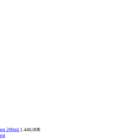
ream 200ml
1.440,00
₺
5ml