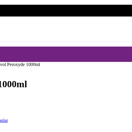
5vol Peroxyde 1000ml
 1000ml
nlar