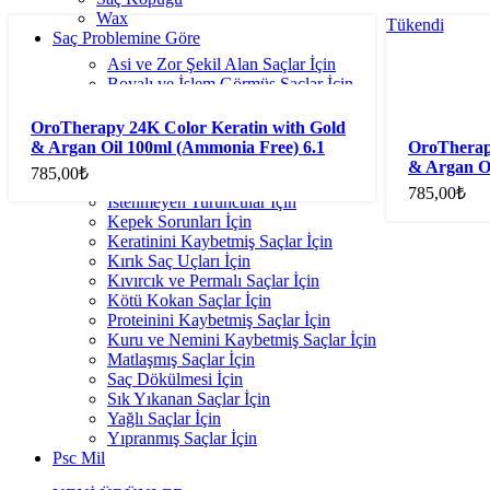
Wax
Tükendi
Sepete Ekle
Saç Problemine Göre
Asi ve Zor Şekil Alan Saçlar İçin
Boyalı ve İşlem Görmüş Saçlar İçin
Hacimsiz Saçlar İçin
Hasarlı Saçlar İçin
OroTherapy 24K Color Keratin with Gold
Hassas Ciltler İçin
& Argan Oil 100ml (Ammonia Free) 6.1
OroTherap
İnce Telli Saçlar İçin
Dark Blonde Ash
& Argan Oi
785,00
₺
İstenmeyen Sarılar İçin
Dark Blon
785,00
₺
İstenmeyen Turuncular İçin
Kepek Sorunları İçin
Keratinini Kaybetmiş Saçlar İçin
Kırık Saç Uçları İçin
Kıvırcık ve Permalı Saçlar İçin
Kötü Kokan Saçlar İçin
Proteinini Kaybetmiş Saçlar İçin
Kuru ve Nemini Kaybetmiş Saçlar İçin
Matlaşmış Saçlar İçin
Saç Dökülmesi İçin
Sık Yıkanan Saçlar İçin
Yağlı Saçlar İçin
Yıpranmış Saçlar İçin
Psc Mil