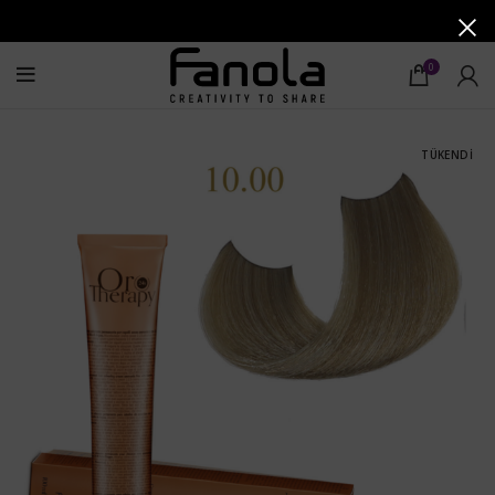
0
TÜKENDI