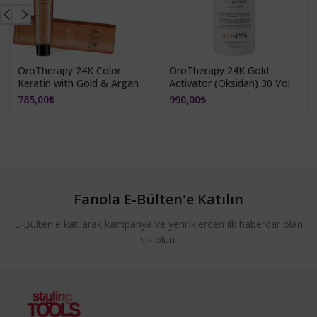
OroTherapy 24K Color
OroTherapy 24K Gold
Keratin with Gold & Argan
Activator (Oksidan) 30 Vol
Oil 100ml (Ammonia Free)
1000ml
785,00
₺
990,00
₺
5.6 Light Chestnut
Mahogany
Fanola E-Bülten'e Katılın
E-Bülten'e katılarak kampanya ve yeniliklerden ilk haberdar olan
siz olun.