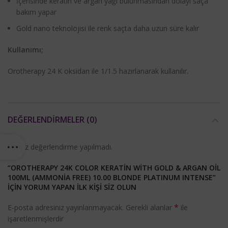
İçerisinde keratin ve argan yağı bulunmasından dolayı saça
bakım yapar
Gold nano teknolojisi ile renk saçta daha uzun süre kalır
Kullanımı;
Orotherapy 24 K oksidan ile 1/1.5 hazırlanarak kullanılır.
DEĞERLENDIRMELER (0)
Henüz değerlendirme yapılmadı.
“OROTHERAPY 24K COLOR KERATIN WITH GOLD & ARGAN OIL
100ML (AMMONIA FREE) 10.00 BLONDE PLATINUM INTENSE”
IÇIN YORUM YAPAN ILK KIŞI SIZ OLUN
*
E-posta adresiniz yayınlanmayacak.
Gerekli alanlar
ile
işaretlenmişlerdir