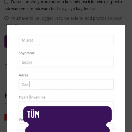
Daha sonraki yorumlarımda kullanılması için adım, e-posta
adresim ve site adresim bu tarayıcıya kaydedilsin.
You have to be logged in to be able to add photos to your
review.
TESLIMAT VE İADE
HOŞUNUZA GIDEBILIR…
YENI
YENI