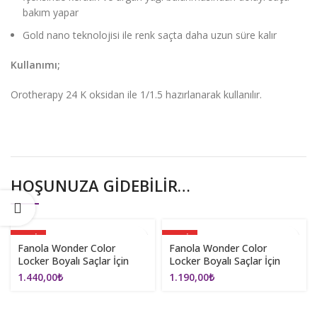
bakım yapar
Gold nano teknolojisi ile renk saçta daha uzun süre kalır
Kullanımı;
Orotherapy 24 K oksidan ile 1/1.5 hazırlanarak kullanılır.
HOŞUNUZA GIDEBILIR…
YENI
YENI
Fanola Wonder Color
Fanola Wonder Color
Locker Boyalı Saçlar İçin
Locker Boyalı Saçlar İçin
Sealing Cream 200ml
Şampuan 350ml
1.440,00
₺
1.190,00
₺