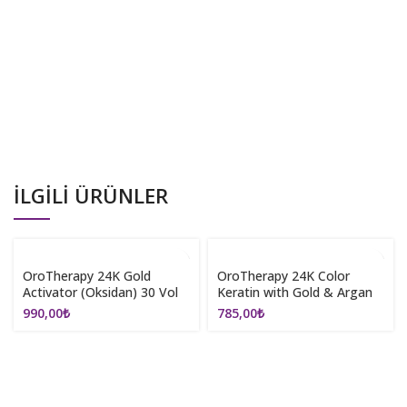
İLGILI ÜRÜNLER
OroTherapy 24K Gold
OroTherapy 24K Color
Activator (Oksidan) 30 Vol
Keratin with Gold & Argan
1000ml
Oil 100ml (Ammonia Free)
990,00
₺
785,00
₺
6.31 Dark Blonde Sandy