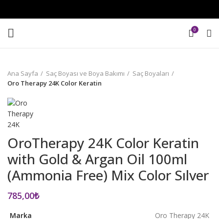
0
Ana Sayfa
Saç Boyası ve Boya Bakımı
Saç Boyaları
Oro Therapy 24K Color Keratin
OroTherapy 24K Color Keratin
with Gold & Argan Oil 100ml
(Ammonia Free) Mix Color Sılver
785,00
₺
Marka
Oro Therapy 24K