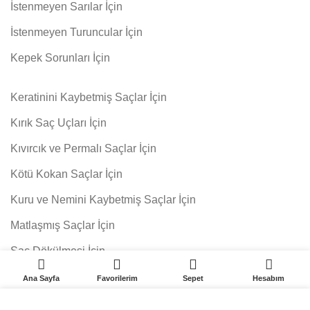
İstenmeyen Sarılar İçin
İstenmeyen Turuncular İçin
Kepek Sorunları İçin
Keratinini Kaybetmiş Saçlar İçin
Kırık Saç Uçları İçin
Kıvırcık ve Permalı Saçlar İçin
Kötü Kokan Saçlar İçin
Kuru ve Nemini Kaybetmiş Saçlar İçin
Matlaşmış Saçlar İçin
Saç Dökülmesi İçin
0
0
SEPETE EKLE
Sık Yıkanan Saçlar İçin
Ana Sayfa
Favorilerim
Sepet
Hesabım
Yağlı Saçlar İçin
Web sitemizdeki deneyiminizi geliştirmek için çerezleri