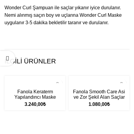
Wonder Curl Şampuan ile saçlar yıkanır iyice durulanır.
Nemi alınmış saçın boy ve uçlarına Wonder Curl Maske
uygulanır 3-5 dakika bekletilir taranır ve durulanır.
İLGILI ÜRÜNLER
Fanola Keraterm
Fanola Smooth Care Asi
Yapılandırıcı Maske
ve Zor Şekil Alan Saçlar
1000ml
için Maske 500ml
3.240,00
₺
1.080,00
₺