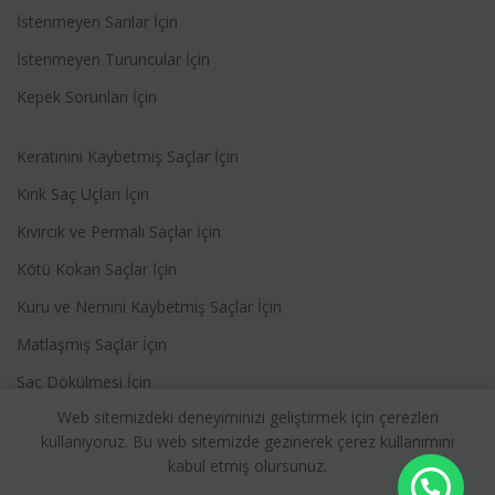
İstenmeyen Sarılar İçin
İstenmeyen Turuncular İçin
Kepek Sorunları İçin
Keratinini Kaybetmiş Saçlar İçin
Kırık Saç Uçları İçin
Kıvırcık ve Permalı Saçlar İçin
Kötü Kokan Saçlar İçin
Kuru ve Nemini Kaybetmiş Saçlar İçin
Matlaşmış Saçlar İçin
Saç Dökülmesi İçin
Web sitemizdeki deneyiminizi geliştirmek için çerezleri
Sık Yıkanan Saçlar İçin
kullanıyoruz. Bu web sitemizde gezinerek çerez kullanımını
Yağlı Saçlar İçin
kabul etmiş olursunuz.
Yıpranmış Saçlar İçin