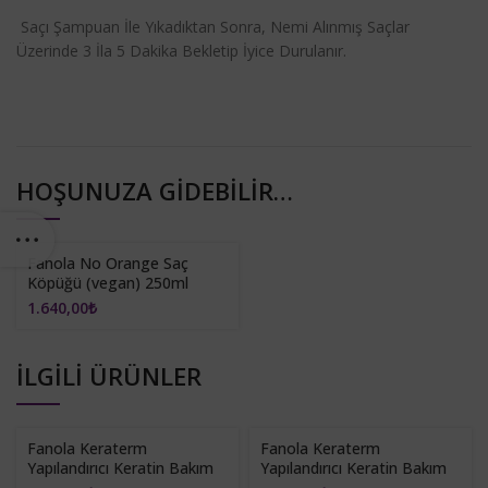
Saçı Şampuan İle Yıkadıktan Sonra, Nemi Alınmış Saçlar
Üzerinde 3 İla 5 Dakika Bekletip İyice Durulanır.
HOŞUNUZA GIDEBILIR…
Fanola No Orange Saç
YENI
Köpüğü (vegan) 250ml
1.640,00
₺
İLGILI ÜRÜNLER
Fanola Keraterm
Fanola Keraterm
Yapılandırıcı Keratin Bakım
Yapılandırıcı Keratin Bakım
Şampuanı 300ml
Şampuanı 1000ml