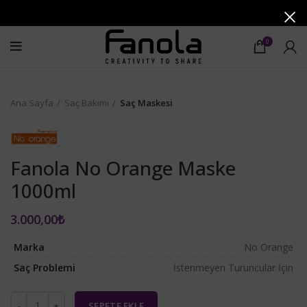
0
Ana Sayfa
Saç Bakımı
Saç Maskesi
Fanola No Orange Maske
1000ml
3.000,00
₺
Marka
No Orange
Saç Problemi
İstenmeyen Turuncular İçin
SEPETE EKLE