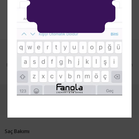
Fanola E-Bülten'e Katılın
E-Bülten'e katılarak kampanya ve yeniliklerden ilk haberdar olan
siz olun.
Saç Bakımı