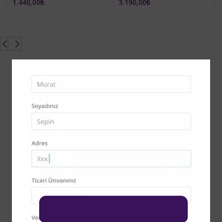
1.440,00
₺
3.190,00
₺