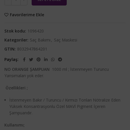
Favorilerime Ekle
Stok kodu:
1096420
Kategoriler:
Saç Bakımı
,
Saç Maskesi
GTIN:
8032947864201
Paylaş
NO ORANGE ŞAMPUAN
1000 ml ;
İstenmeyen Turuncu
Yansımaları yok eder.
Özellikleri ;
İstenmeyen Bakır / Turuncu / Kırmızı Tonları Nötralize Eden
Yüksek Konsantrasyonlu Özel MAVİ Pigment İçeren
Şampuandır.
Kullanımı;