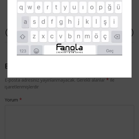
NEWER
OLDER
BIR YANIT YAZIN
*
E-posta adresiniz yayınlanmayacak.
Gerekli alanlar
ile
işaretlenmişlerdir
*
Yorum