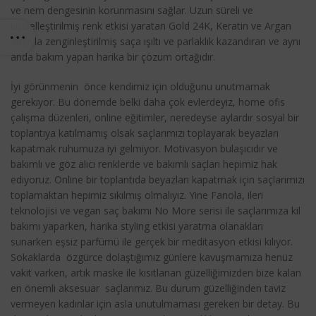
ve nem dengesinin korunmasını sağlar. Uzun süreli ve
kişiselleştirilmiş renk etkisi yaratan Gold 24K, Keratin ve Argan
Yağıyla zenginleştirilmiş saça ışıltı ve parlaklık kazandıran ve aynı
anda bakım yapan harika bir çözüm ortağıdır.
İyi görünmenin önce kendimiz için olduğunu unutmamak
gerekiyor. Bu dönemde belki daha çok evlerdeyiz, home ofis
çalışma düzenleri, online eğitimler, neredeyse aylardır sosyal bir
toplantıya katılmamış olsak saçlarımızı toplayarak beyazları
kapatmak ruhumuza iyi gelmiyor. Motivasyon bulaşıcıdır ve
bakımlı ve göz alıcı renklerde ve bakımlı saçları hepimiz hak
ediyoruz. Online bir toplantıda beyazları kapatmak için saçlarımızı
toplamaktan hepimiz sıkılmış olmalıyız. Yine Fanola, ileri
teknolojisi ve vegan saç bakımı No More serisi ile saçlarımıza kil
bakımı yaparken, harika styling etkisi yaratma olanakları
sunarken eşsiz parfümü ile gerçek bir meditasyon etkisi kılıyor.
Sokaklarda özgürce dolaştığımız günlere kavuşmamıza henüz
vakit varken, artık maske ile kısıtlanan güzelliğimizden bize kalan
en önemli aksesuar saçlarımız. Bu durum güzelliğinden taviz
vermeyen kadınlar için asla unutulmaması gereken bir detay. Bu