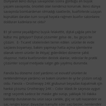
Dünyanın ikinci dünya savaşından sonra gördüğü en büyük
yaşam savaşında, öncelikli olan kendimizi korumak. İkinci dünya
savaşında bombardıman olmadığı saatlerde, kuaförlerde uzayan
kuyrukları daralan tüm sosyal hayata rağmen kuaför salonlarını
dolduran kadınlara ne oldu?
81 yıl sonra yaşadığımız büyük felakette, dijital çağda yeni bir
kültür mü gelişiyor? Dijital çözümler gelse de , bu geçici bir
çözüm. E- Ticaret sitelerinden temin edilen ürünler ile evde
saçlarını boyamayı, bakım yapmayı hatta açma işlemlerine
olanak veren ürünler ile ihtiyaç giderdikleri döneme şahit
oluyoruz. Hatta kuaföründen destek alanlar, videolar ile pratik
çözümler sosyal medyada salgın gibi yayılmış durumda.
Fanola bu döneme özel yardımcı ve inovatif ürünleri ile
renklendirmeye yardımcı ve bakım ürünleri ile iyi bir çözüm ortağı
oldu. Fanola – Orotherapy 24K grubunun beyazları kapatmak için
harika çözümü Orotherapy 24K – Color Mask ile saçınıza uygun
rengi seçerek sadece bir maske gibi sürüp, yaklaşık 10 dakika
bekletip durulanan bu ürün saça canlılık, güç ve ışıltı kazandırır ve
saç rengini korur. Beyazları kamufle eder saçı besler, nemlendirir