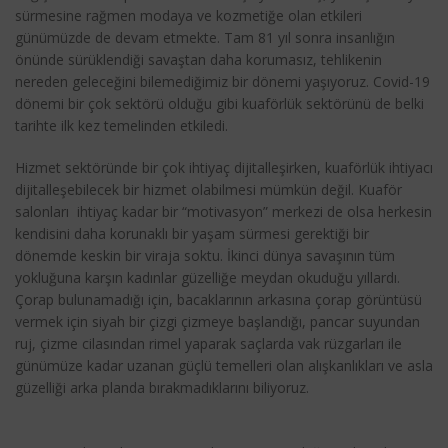
sürmesine rağmen modaya ve kozmetiğe olan etkileri
günümüzde de devam etmekte. Tam 81 yıl sonra insanlığın
önünde sürüklendiği savaştan daha korumasız, tehlikenin
nereden geleceğini bilemediğimiz bir dönemi yaşıyoruz. Covid-19
dönemi bir çok sektörü olduğu gibi kuaförlük sektörünü de belki
tarihte ilk kez temelinden etkiledi.
Hizmet sektöründe bir çok ihtiyaç dijitalleşirken, kuaförlük ihtiyacı
dijitalleşebilecek bir hizmet olabilmesi mümkün değil. Kuaför
salonları ihtiyaç kadar bir “motivasyon” merkezi de olsa herkesin
kendisini daha korunaklı bir yaşam sürmesi gerektiği bir
dönemde keskin bir viraja soktu. İkinci dünya savaşının tüm
yokluğuna karşın kadınlar güzelliğe meydan okuduğu yıllardı.
Çorap bulunamadığı için, bacaklarının arkasına çorap görüntüsü
vermek için siyah bir çizgi çizmeye başlandığı, pancar suyundan
ruj, çizme cilasından rimel yaparak saçlarda vak rüzgarları ile
günümüze kadar uzanan güçlü temelleri olan alışkanlıkları ve asla
güzelliği arka planda bırakmadıklarını biliyoruz.