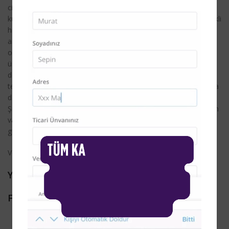
ciddi alerjik reaksiyonlara sebep olmaktadır. Unutulmamalıdır ki
kuaför salonları, bu salgın döneminde en az riskli yerlerdir. Sürekli
hijyen kurallarına uyulması, alınan tedbirler salonlarda kullanılan
amonyak ve alkali maddelerin kullanılması ile en güvenli alanları
oluşturuyor. Yeni randevulu sistemleri ile sosyal mesafenin en
üst düzeyde uygulanıyor olması güvenli alanlar oluşturuyor. Bu
dönemin ağır sosyolojik ve psikolojik baskısı kadınları biraz
tembelleştirmiş ve güzellik normlarından uzaklaştırmış gibi dursa
da hepimizin kendimizi iyi hissetmeye ihtiyacı olduğu kaçınılmaz.
Şimdi süslü aksesuarlardan, rujlardan ve birçok alışkanlığımızdan
vazgeçmek zorunda kaldığımız dönemde en çok saçlarımızın
güzel ve sağlıklı olmasına ihtiyacımız var.
Ve her zaman Fanola salonlarına gitmek için bir sebep vardır….
Yazar
Fanola Türkiye CEO P. Seda ÇOLAK