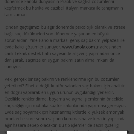
dönemde Fanola dünyasının Pratik ve sağlıklı çözümlerini
keşfetmek bu harika ve cazibeli İtalyan markası ile tanışmanın
tam zamanı.
İçinden geçtiğimiz bu ağır dönemde psikolojik olarak ve strese
bağlı saç dökülmeleri son dönemde yaşanan en büyük
sorunlardan. Yine Fanola markası geniş saç bakım yelpazesi ile
evde kalıcı çözümler sunuyor.
www.fanola.com.tr
adresinden
canlı Teknik destek hattı sayesinde alışveriş yapmadan önce
danışarak, saçınıza en uygun bakımı satın alma imkanı da
sunuyor.
Peki gerçek bir saç bakımı ve renklendirme için bu çözümler
yeterli mi? Elbette değil, kuaför salonları saç bakımı için analizin
en doğru yapılarak en uygun ürünün uygulandığı yerlerdir.
Özellikle renklendirme, boyama ve açma işlemlerinin öncelikle
saç sağlığı için mutlaka kuaför salonlarında yapılması gerekiyor.
Evde saç boyamak için hazırlanmış kitlerde ki yüksek amonyak
oranları bir süre sonra saçların kurumasına ve keratin yapısında
ağır hasara sebep olacaktır. Bu tip işlemler de saçın güzelliği
kadar, saçın sağlığını da hatta bu ev kitlerinde ki yüksek amonyak