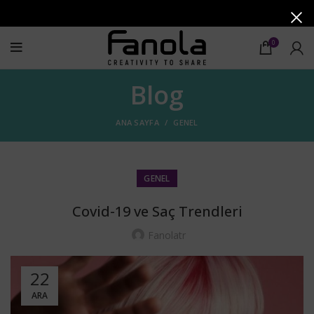
0
Blog
ANA SAYFA
GENEL
GENEL
Covid-19 ve Saç Trendleri
Fanolatr
22
ARA